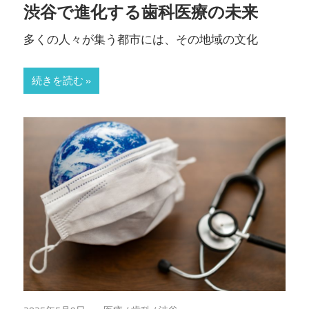
渋谷で進化する歯科医療の未来
明
る
多くの人々が集う都市には、その地域の文化
く。
続きを読む