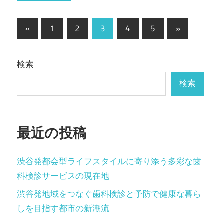
投
前
次
«
1
2
3
4
5
»
の
の
稿
記
記
の
検索
事
事
ペ
検索
ー
ジ
最近の投稿
送
り
渋谷発都会型ライフスタイルに寄り添う多彩な歯
科検診サービスの現在地
渋谷発地域をつなぐ歯科検診と予防で健康な暮ら
しを目指す都市の新潮流