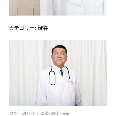
が
守
り
ま
カテゴリー:
渋谷
す。
信
頼
の
歯
科
医
療
で
未
来
2025年5月12日
医療
/
歯科
/
渋谷
を