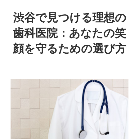
コ
ン
渋谷で見つける理想の
テ
歯科医院：あなたの笑
ン
ツ
顔を守るための選び方
へ
ス
あ
キ
な
ッ
た
プ
の
笑
顔、
私
た
ち