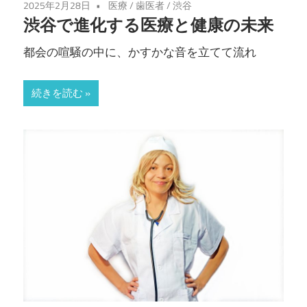
2025年2月28日
医療
/
歯医者
/
渋谷
明
渋谷で進化する医療と健康の未来
る
都会の喧騒の中に、かすかな音を立てて流れ
く。
続きを読む