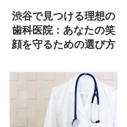
コ
ン
渋谷で見つける理想の
テ
歯科医院：あなたの笑
ン
ツ
顔を守るための選び方
へ
ス
あ
キ
な
ッ
た
プ
の
笑
顔、
私
た
ち