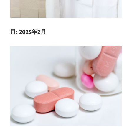
が
守
り
ま
月:
2025年2月
す。
信
頼
の
歯
科
医
療
で
未
来
を