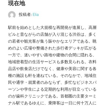
現在地
明
る
投稿者:
Elia
く。
駅前を始めとした大規模な再開発が進展し、高層
ビルと昔ながらの店舗が入り混じる渋谷は、多く
の若者や観光客が集う賑やかなエリアである。
眺
めのよい広場や整備された歩行者デッキが広がる
一方で、迷いやすい路地や建物の合間に隠れる、
地域密着型の生活サービスも多数見られる。衣料
品店や飲食店だけでなく、健康や美容に関する各
種の施設も軒を連ねている。そのなかで、地域住
民や通学・就業者のみならず、多忙なビジネスパ
ーソンや学生による定期的な利用が目立っている
のが歯科クリニックである。首都圏の主要ターミ
ナル駅であるゆえに、乗降客は一日に何十万人に