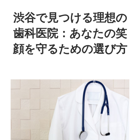
コ
ン
渋谷で見つける理想の
テ
歯科医院：あなたの笑
ン
ツ
顔を守るための選び方
へ
ス
あ
キ
な
ッ
た
プ
の
笑
顔、
私
た
ち