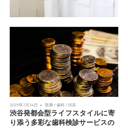
が
守
り
ま
す。
信
頼
の
歯
科
医
療
で
2025年7月24日
医療
/
歯科
/
渋谷
未
渋谷発都会型ライフスタイルに寄
来
り添う多彩な歯科検診サービスの
を