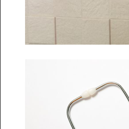
明
る
く。