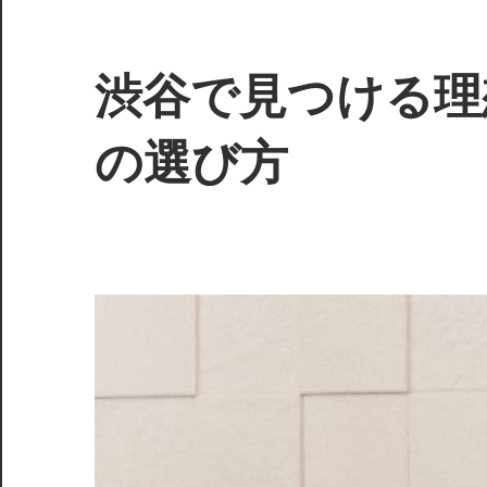
コ
ン
テ
渋谷で見つける理
ン
ツ
の選び方
へ
ス
あ
キ
な
ッ
た
プ
の
笑
顔、
私
た
ち