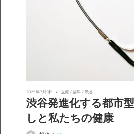
2025年7月9日
医療
/
歯科
/
渋谷
渋谷発進化する都市
しと私たちの健康