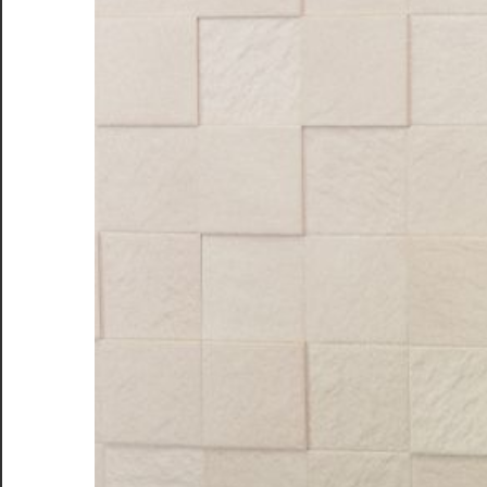
が
守
り
ま
す。
信
頼
の
歯
科
医
療
で
未
来
を