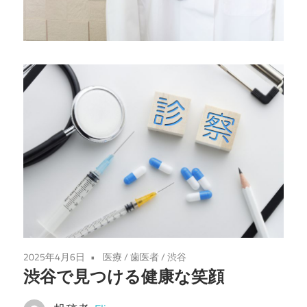
が
守
り
ま
す。
信
頼
の
歯
科
医
療
で
2025年4月6日
医療
/
歯医者
/
渋谷
未
渋谷で見つける健康な笑顔
来
を