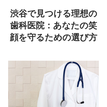
コ
ン
渋谷で見つける理想の
テ
歯科医院：あなたの笑
ン
ツ
顔を守るための選び方
へ
ス
あ
キ
な
ッ
た
プ
の
笑
顔、
私
た
ち