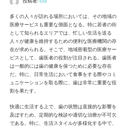
投稿者:
Elia
明
る
多くの人々が訪れる場所においては、その地域の
く。
医療サービスも重要な側面となる。
特に若者の街
として知られるエリアでは、忙しい生活を送る
人々が健康を維持するための便利な医療機関の存
在が求められる。そこで、地域密着型の医療サー
ビスとして、歯医者の役割が注目される。歯医者
は一般的には歯の健康を保つために必要な存在
だ。特に、日常生活において食事をする際やコミ
ュニケーションを取る際に、歯は非常に重要な役
割を果たす。
快適に生活する上で、歯の状態は直接的な影響を
及ぼすため、定期的な検診や適切な治療が不可欠
である。特に、生活スタイルが多様化する中で、