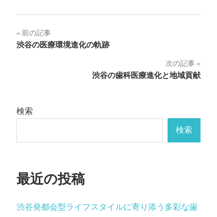
投
前の記事
渋谷の医療環境進化の軌跡
稿
次の記事
ナ
渋谷の歯科医療進化と地域貢献
ビ
ゲ
検索
ー
検索
シ
ョ
最近の投稿
ン
渋谷発都会型ライフスタイルに寄り添う多彩な歯